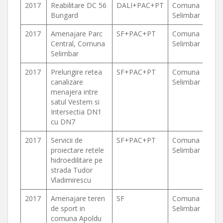
2017
Reabilitare DC 56
DALI+PAC+PT
Comuna
Bungard
Selimbar
2017
Amenajare Parc
SF+PAC+PT
Comuna
Central, Comuna
Selimbar
Selimbar
2017
Prelungire retea
SF+PAC+PT
Comuna
canalizare
Selimbar
menajera intre
satul Vestem si
Intersectia DN1
cu DN7
2017
Servicii de
SF+PAC+PT
Comuna
proiectare retele
Selimbar
hidroedilitare pe
strada Tudor
Vladimirescu
2017
Amenajare teren
SF
Comuna
de sport in
Selimbar
comuna Apoldu