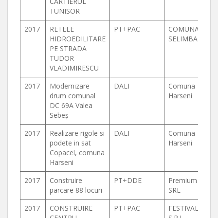
CARTIERUL
TUNISOR
2017
RETELE
PT+PAC
COMUNA
HIDROEDILITARE
SELIMBAR
PE STRADA
TUDOR
VLADIMIRESCU
2017
Modernizare
DALI
Comuna
drum comunal
Harseni
DC 69A Valea
Sebeş
2017
Realizare rigole si
DALI
Comuna
podete in sat
Harseni
Copacel, comuna
Harseni
2017
Construire
PT+DDE
Premium
parcare 88 locuri
SRL
2017
CONSTRUIRE
PT+PAC
FESTIVAL
CENTRU
S.R.L.