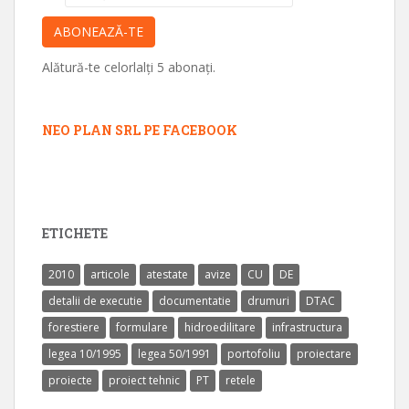
email
ABONEAZĂ-TE
Alătură-te celorlalți 5 abonați.
NEO PLAN SRL PE FACEBOOK
ETICHETE
2010
articole
atestate
avize
CU
DE
detalii de executie
documentatie
drumuri
DTAC
forestiere
formulare
hidroedilitare
infrastructura
legea 10/1995
legea 50/1991
portofoliu
proiectare
proiecte
proiect tehnic
PT
retele