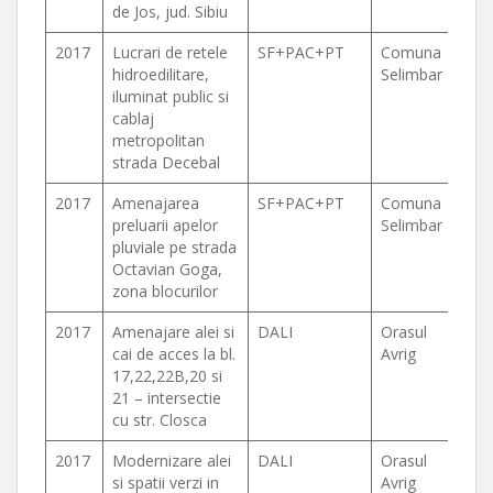
de Jos, jud. Sibiu
2017
Lucrari de retele
SF+PAC+PT
Comuna
hidroedilitare,
Selimbar
iluminat public si
cablaj
metropolitan
strada Decebal
2017
Amenajarea
SF+PAC+PT
Comuna
preluarii apelor
Selimbar
pluviale pe strada
Octavian Goga,
zona blocurilor
2017
Amenajare alei si
DALI
Orasul
cai de acces la bl.
Avrig
17,22,22B,20 si
21 – intersectie
cu str. Closca
2017
Modernizare alei
DALI
Orasul
si spatii verzi in
Avrig