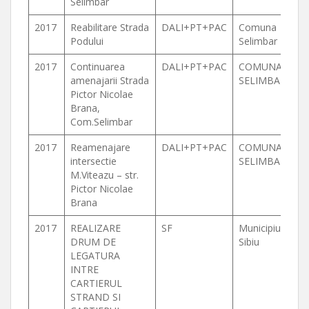
Selimbar
2017
Reabilitare Strada
DALI+PT+PAC
Comuna
Podului
Selimbar
2017
Continuarea
DALI+PT+PAC
COMUNA
amenajarii Strada
SELIMBAR
Pictor Nicolae
Brana,
Com.Selimbar
2017
Reamenajare
DALI+PT+PAC
COMUNA
intersectie
SELIMBAR
M.Viteazu – str.
Pictor Nicolae
Brana
2017
REALIZARE
SF
Municipiul
DRUM DE
Sibiu
LEGATURA
INTRE
CARTIERUL
STRAND SI