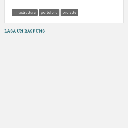
infrastructura
portofoliu
proiecte
LASĂ UN RĂSPUNS