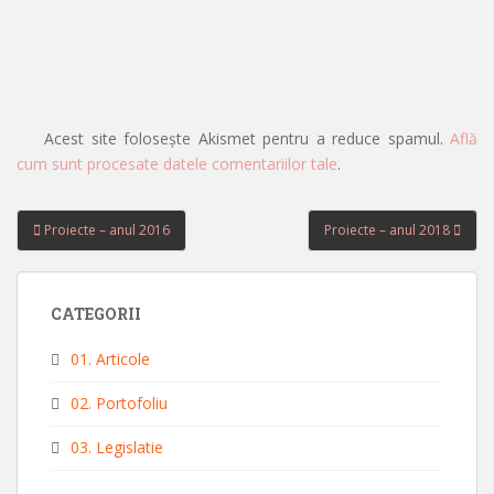
Acest site folosește Akismet pentru a reduce spamul.
Află
cum sunt procesate datele comentariilor tale
.
Navigare
Proiecte – anul 2016
Proiecte – anul 2018
în
articole
CATEGORII
01. Articole
02. Portofoliu
03. Legislatie