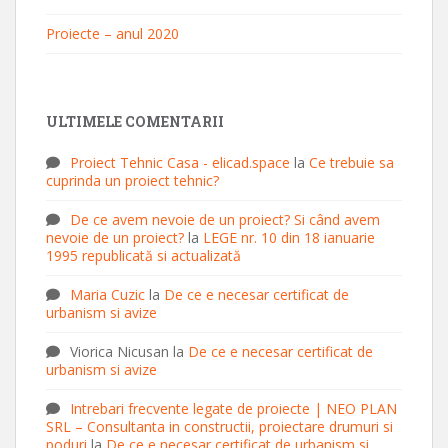
Proiecte – anul 2020
ULTIMELE COMENTARII
Proiect Tehnic Casa - elicad.space
la
Ce trebuie sa
cuprinda un proiect tehnic?
De ce avem nevoie de un proiect? Si când avem
nevoie de un proiect?
la
LEGE nr. 10 din 18 ianuarie
1995 republicată si actualizată
Maria Cuzic
la
De ce e necesar certificat de
urbanism si avize
Viorica Nicusan
la
De ce e necesar certificat de
urbanism si avize
Intrebari frecvente legate de proiecte | NEO PLAN
SRL – Consultanta in constructii, proiectare drumuri si
poduri
la
De ce e necesar certificat de urbanism si