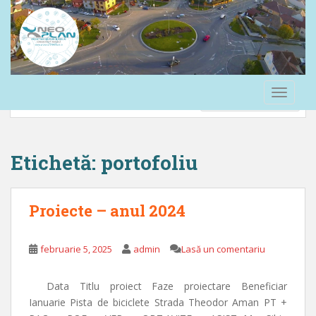
S
Confidențialitate și cookie-uri: acest site folosește cookie-uri. Dacă
k
continui să folosești acest site web, ești de acord cu utilizarea lor.
i
p
Pentru a afla mai multe, inclusiv cum să controlezi cookie-urile, uită-te
t
aici:
Politică cookie-uri
o
TOGGLE
m
a
i
n
Etichetă:
portofoliu
c
o
n
Proiecte – anul 2024
t
e
februarie 5, 2025
admin
Lasă un comentariu
n
t
Data Titlu proiect Faze proiectare Beneficiar
Ianuarie Pista de biciclete Strada Theodor Aman PT +