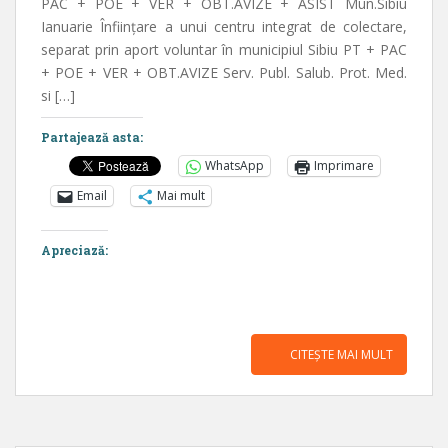
PAC + POE + VER + OBT.AVIZE + ASIST Mun.Sibiu
Ianuarie Înființare a unui centru integrat de colectare,
separat prin aport voluntar în municipiul Sibiu PT + PAC
+ POE + VER + OBT.AVIZE Serv. Publ. Salub. Prot. Med.
si […]
Partajează asta:
WhatsApp
Imprimare
Email
Mai mult
Apreciază:
CITEȘTE MAI MULT