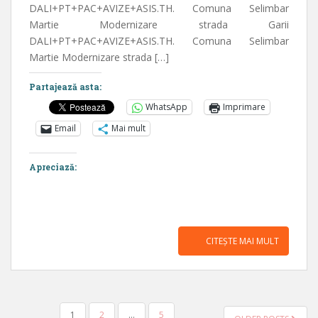
DALI+PT+PAC+AVIZE+ASIS.TH. Comuna Selimbar
Martie Modernizare strada Garii
DALI+PT+PAC+AVIZE+ASIS.TH. Comuna Selimbar
Martie Modernizare strada […]
Partajează asta:
WhatsApp
Imprimare
Email
Mai mult
Apreciază:
CITEȘTE MAI MULT
PAGINAȚIE
1
2
…
5