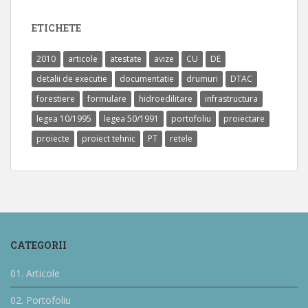
ETICHETE
2010
articole
atestate
avize
CU
DE
detalii de executie
documentatie
drumuri
DTAC
forestiere
formulare
hidroedilitare
infrastructura
legea 10/1995
legea 50/1991
portofoliu
proiectare
proiecte
proiect tehnic
PT
retele
CATEGORII
01. Articole
02. Portofoliu