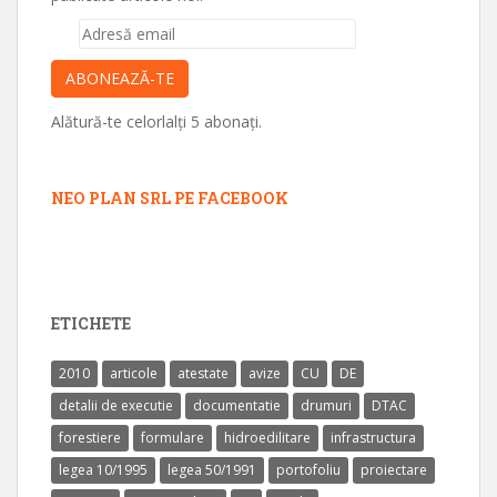
Adresă
email
ABONEAZĂ-TE
Alătură-te celorlalți 5 abonați.
NEO PLAN SRL PE FACEBOOK
ETICHETE
2010
articole
atestate
avize
CU
DE
detalii de executie
documentatie
drumuri
DTAC
forestiere
formulare
hidroedilitare
infrastructura
legea 10/1995
legea 50/1991
portofoliu
proiectare