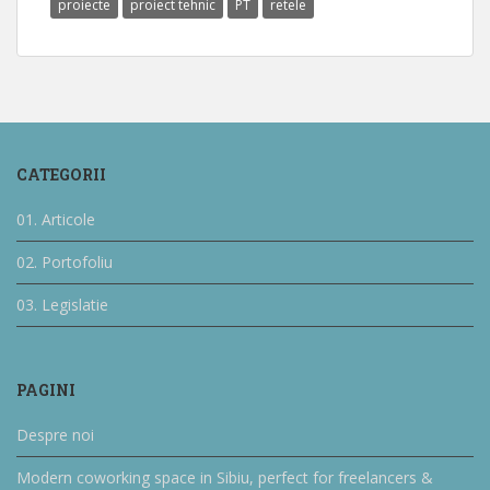
proiecte
proiect tehnic
PT
retele
CATEGORII
01. Articole
02. Portofoliu
03. Legislatie
PAGINI
Despre noi
Modern coworking space in Sibiu, perfect for freelancers &