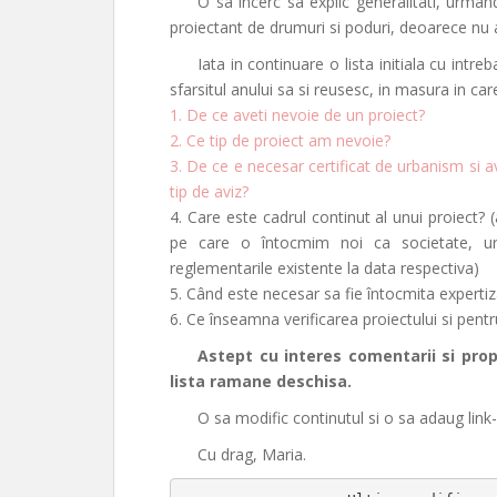
O sa incerc sa explic generalitati, urman
proiectant de drumuri si poduri, deoarece nu
Iata in continuare o lista initiala cu int
sfarsitul anului sa si reusesc, in masura in car
1. De ce aveti nevoie de un proiect?
2. Ce tip de proiect am nevoie?
3. De ce e necesar certificat de urbanism si 
tip de aviz?
4. Care este cadrul continut al unui proiect? (
pe care o întocmim noi ca societate, ur
reglementarile existente la data respectiva)
5. Când este necesar sa fie întocmita experti
6. Ce înseamna verificarea proiectului si pentr
Astept cu interes comentarii si prop
lista ramane deschisa.
O sa modific continutul si o sa adaug link
Cu drag, Maria.