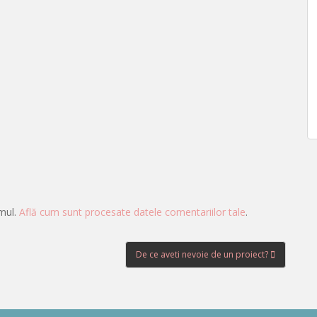
amul.
Află cum sunt procesate datele comentariilor tale
.
De ce aveti nevoie de un proiect?