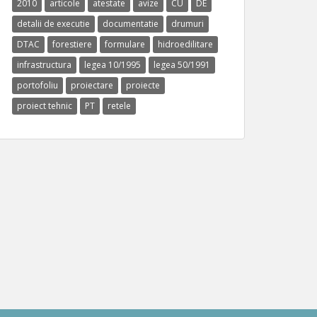
2010
articole
atestate
avize
CU
DE
detalii de executie
documentatie
drumuri
DTAC
forestiere
formulare
hidroedilitare
infrastructura
legea 10/1995
legea 50/1991
portofoliu
proiectare
proiecte
proiect tehnic
PT
retele