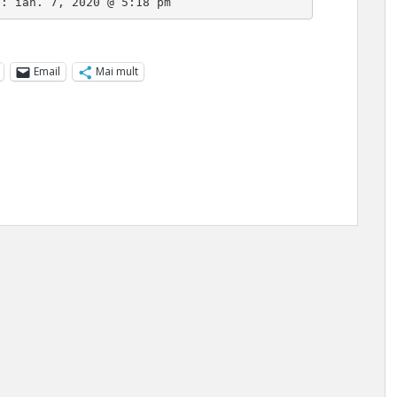
e: 
ian. 7, 2020 @ 5:18 pm
Email
Mai mult