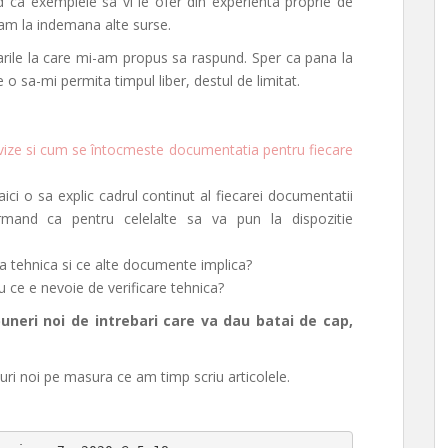
d ca exemplele sa vi le ofer din experienta proprie de
 am la indemana alte surse.
rebarile la care mi-am propus sa raspund. Sper ca pana la
e o sa-mi permita timpul liber, destul de limitat.
avize si cum se întocmeste documentatia pentru fiecare
aici o sa explic cadrul continut al fiecarei documentatii
mand ca pentru celelalte sa va pun la dispozitie
za tehnica si ce alte documente implica?
u ce e nevoie de verificare tehnica?
uneri noi de intrebari care va dau batai de cap,
-uri noi pe masura ce am timp scriu articolele.