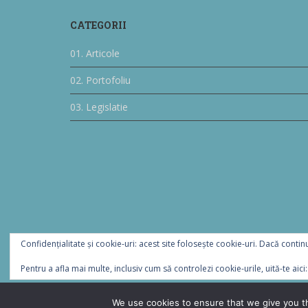
CATEGORII
01. Articole
02. Portofoliu
03. Legislatie
Confidențialitate și cookie-uri: acest site folosește cookie-uri. Dacă continu
Pentru a afla mai multe, inclusiv cum să controlezi cookie-urile, uită-te aici
We use cookies to ensure that we give you th