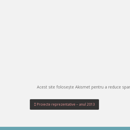
Acest site folosește Akismet pentru a reduce sp
Navigare
Proiecte reprezentative – anul 2013
în
articole