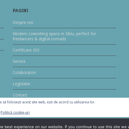
PAGINI
Despre noi
Modern coworking space in Sibiu, perfect for
freelancers & digital nomads
Certificare ISO
Servicii
Colaboratori
Legislatie
Contact
i să folosești acest site web, ești de acord cu utilizarea lor.
:
Politică cookie-uri
e best experience on our website. If you continue to use this site we w