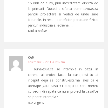
15 000 de euro, prin incredintare directa de
la primarii. Duceti-le oferta dumneavoastra
pentru proiectare si vedeti de unde sare
iepuriele. In rest… beneficiari persoane fizice:
parcuri industriale, eoliene, …
Multa bafta!
CAMI
noiembrie 6, 2011 la 3:16 pm
buna-ziua.ce se intampla in cazul in
carenu ai proiec facut la casa,desi tu ai
inceput deja sa construiesti,mai ales ca e
aproape gata casa +1 etaj,si te certi mereu
cu vecini din spate ca nu ai proiect la casa?ce
se poate intampla?
rsp urgent