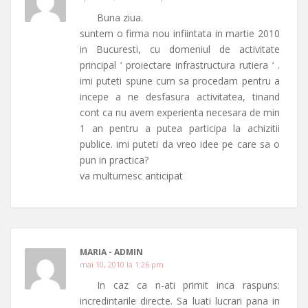
Buna ziua.
suntem o firma nou infiintata in martie 2010
in Bucuresti, cu domeniul de activitate
principal ‘ proiectare infrastructura rutiera ‘ .
imi puteti spune cum sa procedam pentru a
incepe a ne desfasura activitatea, tinand
cont ca nu avem experienta necesara de min
1 an pentru a putea participa la achizitii
publice. imi puteti da vreo idee pe care sa o
pun in practica?
va multumesc anticipat
MARIA - ADMIN
mai 10, 2010 la 1:26 pm
In caz ca n-ati primit inca raspuns:
incredintarile directe. Sa luati lucrari pana in