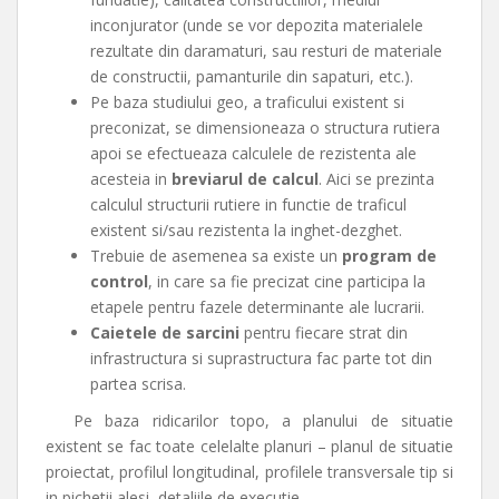
inconjurator (unde se vor depozita materialele
rezultate din daramaturi, sau resturi de materiale
de constructii, pamanturile din sapaturi, etc.).
Pe baza studiului geo, a traficului existent si
preconizat, se dimensioneaza o structura rutiera
apoi se efectueaza calculele de rezistenta ale
acesteia in
breviarul de calcul
. Aici se prezinta
calculul structurii rutiere in functie de traficul
existent si/sau rezistenta la inghet-dezghet.
Trebuie de asemenea sa existe un
program de
control
, in care sa fie precizat cine participa la
etapele pentru fazele determinante ale lucrarii.
Caietele de sarcini
pentru fiecare strat din
infrastructura si suprastructura fac parte tot din
partea scrisa.
Pe baza ridicarilor topo, a planului de situatie
existent se fac toate celelalte planuri – planul de situatie
proiectat, profilul longitudinal, profilele transversale tip si
in pichetii alesi, detaliile de executie.