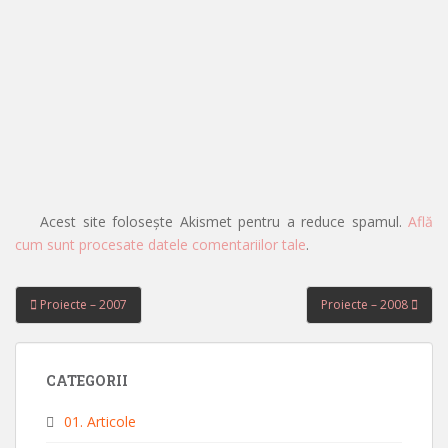
Acest site folosește Akismet pentru a reduce spamul.
Află
cum sunt procesate datele comentariilor tale
.
Navigare
Proiecte – 2007
Proiecte – 2008
în
articole
CATEGORII
01. Articole