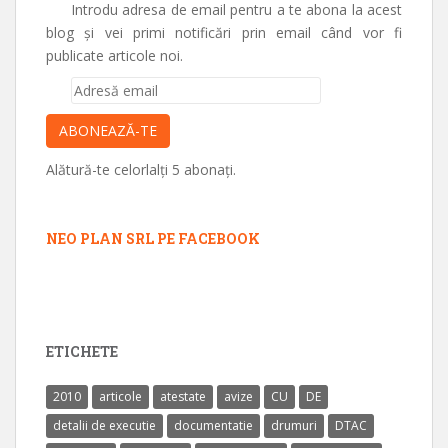
Introdu adresa de email pentru a te abona la acest
blog și vei primi notificări prin email când vor fi
publicate articole noi.
Adresă
email
ABONEAZĂ-TE
Alătură-te celorlalți 5 abonați.
NEO PLAN SRL PE FACEBOOK
ETICHETE
2010
articole
atestate
avize
CU
DE
detalii de executie
documentatie
drumuri
DTAC