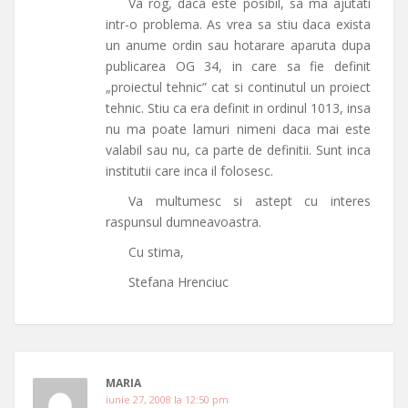
Va rog, daca este posibil, sa ma ajutati
intr-o problema. As vrea sa stiu daca exista
un anume ordin sau hotarare aparuta dupa
publicarea OG 34, in care sa fie definit
„proiectul tehnic” cat si continutul un proiect
tehnic. Stiu ca era definit in ordinul 1013, insa
nu ma poate lamuri nimeni daca mai este
valabil sau nu, ca parte de definitii. Sunt inca
institutii care inca il folosesc.
Va multumesc si astept cu interes
raspunsul dumneavoastra.
Cu stima,
Stefana Hrenciuc
MARIA
iunie 27, 2008 la 12:50 pm