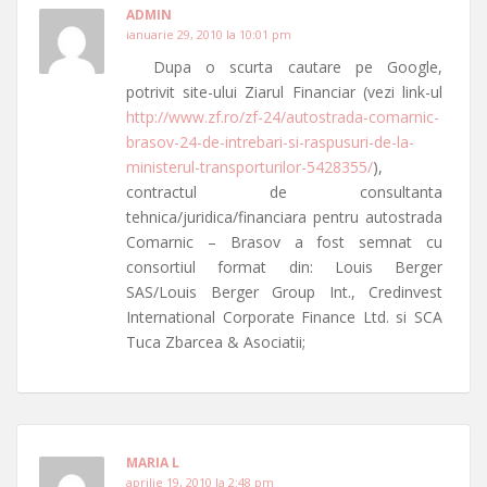
ADMIN
ianuarie 29, 2010 la 10:01 pm
Dupa o scurta cautare pe Google,
potrivit site-ului Ziarul Financiar (vezi link-ul
http://www.zf.ro/zf-24/autostrada-comarnic-
brasov-24-de-intrebari-si-raspusuri-de-la-
ministerul-transporturilor-5428355/
),
contractul de consultanta
tehnica/juridica/financiara pentru autostrada
Comarnic – Brasov a fost semnat cu
consortiul format din: Louis Berger
SAS/Louis Berger Group Int., Credinvest
International Corporate Finance Ltd. si SCA
Tuca Zbarcea & Asociatii;
MARIA L
aprilie 19, 2010 la 2:48 pm