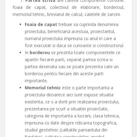
1.
Partea scrisa
are cateva componente comune:
foaia de capat, colectivul de elaborare, borderoul,
memoriul tehnic, breviarul de calcul, caietele de sarcini.
Foaia de capat
trebuie sa cuprinda denumirea
proiectului, beneficiarul acestuia, proiectantul,
numarul proiectului impreuna cu anul in care a
fost executat si daca se cunoaste si constructorul.
In
borderou
se prezinta toate componentele ce
apartin fiecarei parti, separat partea scrisa si
partea desenata sau se poate prezenta cate un
borderou pentru fiecare din aceste parti
importante.
Memoriul tehnic
este o parte importanta a
proiectului deoarece aici sunt expuse situatia
existenta, ce s-a dorit prin realizarea proiectului,
prezentarea pe scurt a situatiei proiectate,
categoria de importanta a lucrarii, clasa tehnica,
impreuna cu date despre ridicarea topografica,
studiul geotehnic (calitatile pamantului din
fundatie), calitatea constructiilor, mediul