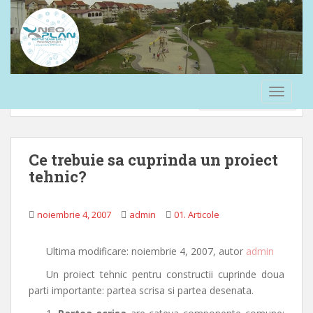
S
Confidențialitate și cookie-uri: acest site folosește cookie-uri. Dacă
k
continui să folosești acest site web, ești de acord cu utilizarea lor.
i
p
Pentru a afla mai multe, inclusiv cum să controlezi cookie-urile, uită-te
t
aici:
Politică cookie-uri
o
TOGGLE
m
a
i
n
Ce trebuie sa cuprinda un proiect
c
tehnic?
o
n
noiembrie 4, 2007
admin
01. Articole
t
e
n
Ultima modificare: noiembrie 4, 2007, autor
admin
t
Un proiect tehnic pentru constructii cuprinde doua
parti importante: partea scrisa si partea desenata.