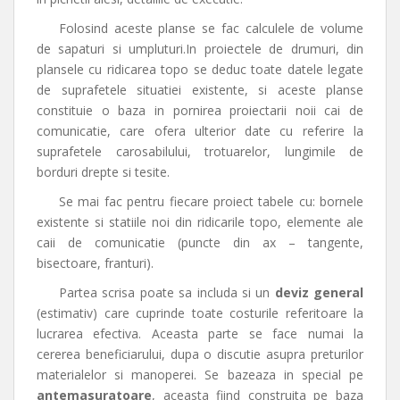
Folosind aceste planse se fac calculele de volume
de sapaturi si umpluturi.In proiectele de drumuri, din
plansele cu ridicarea topo se deduc toate datele legate
de suprafetele situatiei existente, si aceste planse
constituie o baza in pornirea proiectarii noii cai de
comunicatie, care ofera ulterior date cu referire la
suprafetele carosabilului, trotuarelor, lungimile de
borduri drepte si tesite.
Se mai fac pentru fiecare proiect tabele cu: bornele
existente si statiile noi din ridicarile topo, elemente ale
caii de comunicatie (puncte din ax – tangente,
bisectoare, franturi).
Partea scrisa poate sa includa si un
deviz general
(estimativ) care cuprinde toate costurile referitoare la
lucrarea efectiva. Aceasta parte se face numai la
cererea beneficiarului, dupa o discutie asupra preturilor
materialelor si manoperei. Se bazeaza in special pe
antemasuratoare
, aceasta fiind construita pe baza