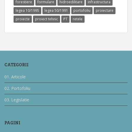
forestiere
formulare
hidroedilitare
infrastructura
legea 10/1995
legea 50/1991
portofoliu
proiectare
proiecte
proiect tehnic
PT
retele
CATEGORII
01. Articole
02. Portofoliu
03. Legislatie
PAGINI